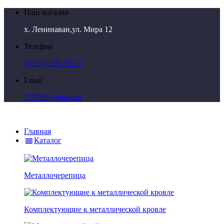
Наш магазин
х. Ленинаван,ул. Мира 12
Телефон
8 (928) 279-79-21
Email
2797921@mail.ru
Главная
Каталог
Металлочерепица
Комплектующие к металлической кровле