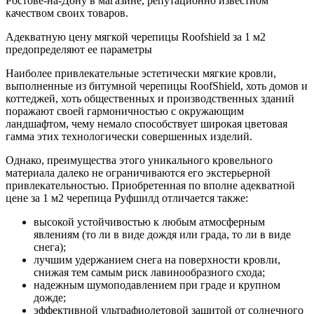
Ростове-на-Дону в магазине, репутационно известном
качеством своих товаров.
Адекватную цену мягкой черепицы Roofshield за 1 м2
предопределяют ее параметры
Наиболее привлекательные эстетически мягкие кровли,
выполненные из битумной черепицы RoofShield, хоть домов и
коттеджей, хоть общественных и производственных зданий
поражают своей гармоничностью с окружающим
ландшафтом, чему немало способствует широкая цветовая
гамма этих технологически совершенных изделий.
Однако, преимущества этого уникального кровельного
материала далеко не ограничиваются его экстерьерной
привлекательностью. Приобретенная по вполне адекватной
цене за 1 м2 черепица Руфшилд отличается также:
высокой устойчивостью к любым атмосферным
явлениям (то ли в виде дождя или града, то ли в виде
снега);
лучшим удержанием снега на поверхности кровли,
снижая тем самым риск лавинообразного схода;
надежным шумоподавлением при граде и крупном
дожде;
эффективной ультрафиолетовой защитой от солнечного