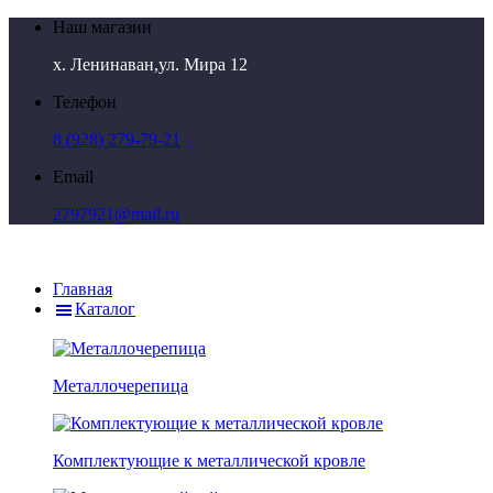
Наш магазин
х. Ленинаван,ул. Мира 12
Телефон
8 (928) 279-79-21
Email
2797921@mail.ru
Главная
Каталог
Металлочерепица
Комплектующие к металлической кровле