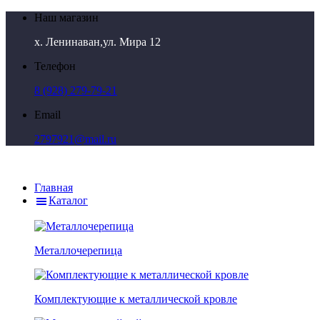
Наш магазин
х. Ленинаван,ул. Мира 12
Телефон
8 (928) 279-79-21
Email
2797921@mail.ru
Главная
Каталог
Металлочерепица
Комплектующие к металлической кровле