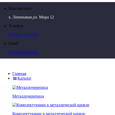
Наш магазин
х. Ленинаван,ул. Мира 12
Телефон
8 (928) 279-79-21
Email
2797921@mail.ru
Главная
Каталог
Металлочерепица
Комплектующие к металлической кровле