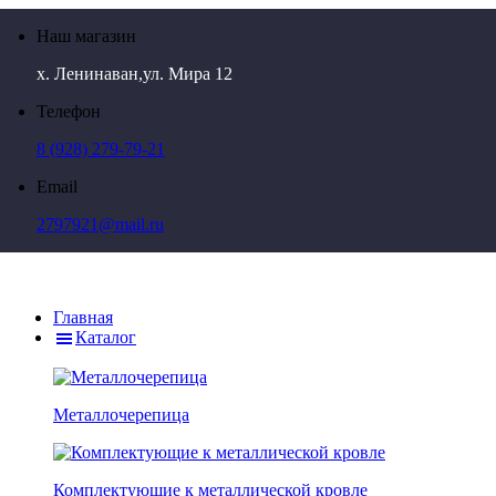
Наш магазин
х. Ленинаван,ул. Мира 12
Телефон
8 (928) 279-79-21
Email
2797921@mail.ru
Главная
Каталог
Металлочерепица
Комплектующие к металлической кровле