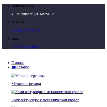
Наш магазин
х. Ленинаван,ул. Мира 12
Телефон
8 (928) 279-79-21
Email
2797921@mail.ru
Главная
Каталог
Металлочерепица
Комплектующие к металлической кровле