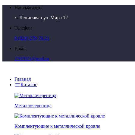
Наш магазин
х. Ленинаван,ул. Мира 12
Телефон
8 (928) 279-79-21
Email
2797921@mail.ru
Главная
Каталог
Металлочерепица
Комплектующие к металлической кровле