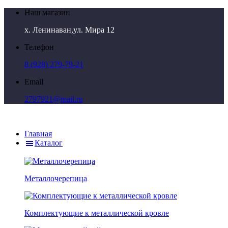
Наш магазин
х. Ленинаван,ул. Мира 12
Телефон
8 (928) 279-79-21
Email
2797921@mail.ru
Главная
Каталог
Металлочерепица
Комплектующие к металлической кровле