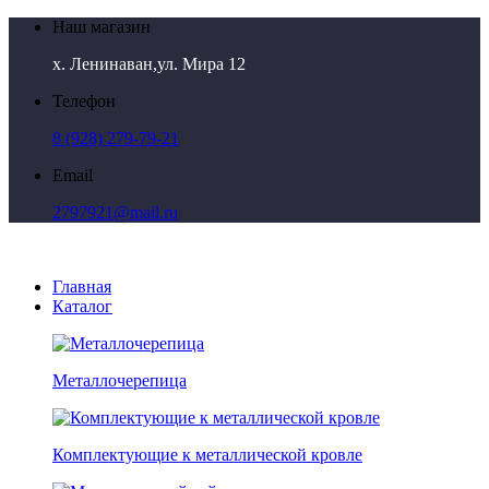
Наш магазин
х. Ленинаван,ул. Мира 12
Телефон
8 (928) 279-79-21
Email
2797921@mail.ru
Главная
Каталог
Металлочерепица
Комплектующие к металлической кровле