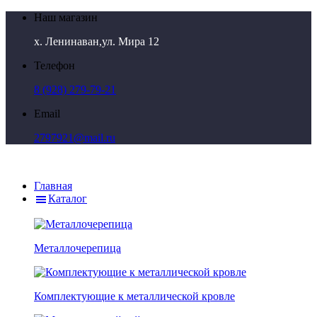
Наш магазин
х. Ленинаван,ул. Мира 12
Телефон
8 (928) 279-79-21
Email
2797921@mail.ru
Главная
Каталог
Металлочерепица
Комплектующие к металлической кровле