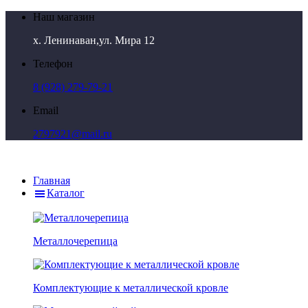
Наш магазин
х. Ленинаван,ул. Мира 12
Телефон
8 (928) 279-79-21
Email
2797921@mail.ru
Главная
Каталог
Металлочерепица
Комплектующие к металлической кровле