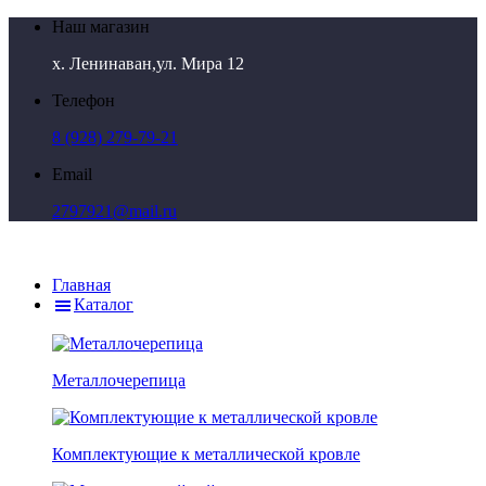
Наш магазин
х. Ленинаван,ул. Мира 12
Телефон
8 (928) 279-79-21
Email
2797921@mail.ru
Главная
Каталог
Металлочерепица
Комплектующие к металлической кровле