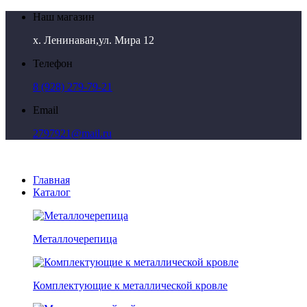
Наш магазин
х. Ленинаван,ул. Мира 12
Телефон
8 (928) 279-79-21
Email
2797921@mail.ru
Главная
Каталог
Металлочерепица
Комплектующие к металлической кровле