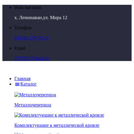
Наш магазин
х. Ленинаван,ул. Мира 12
Телефон
8 (928) 279-79-21
Email
2797921@mail.ru
Главная
Каталог
Металлочерепица
Комплектующие к металлической кровле