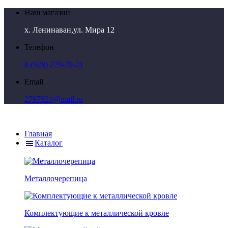
Наш магазин
х. Ленинаван,ул. Мира 12
Телефон
8 (928) 279-79-21
Email
2797921@mail.ru
Главная
Каталог
Металлочерепица
Комплектующие к металлической кровле