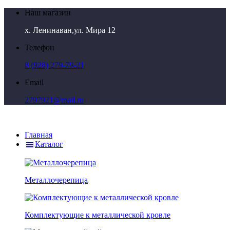
Наш магазин
х. Ленинаван,ул. Мира 12
Телефон
8 (928) 279-79-21
Email
2797921@mail.ru
Главная
Каталог
Металлочерепица
Комплектующие к металлической кровле