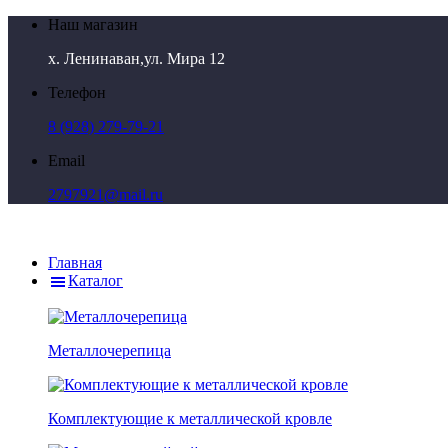
Наш магазин
х. Ленинаван,ул. Мира 12
Телефон
8 (928) 279-79-21
Email
2797921@mail.ru
Главная
Каталог
Металлочерепица
Комплектующие к металлической кровле