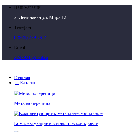
Наш магазин
х. Ленинаван,ул. Мира 12
Телефон
8 (928) 279-79-21
Email
2797921@mail.ru
Главная
Каталог
Металлочерепица
Комплектующие к металлической кровле