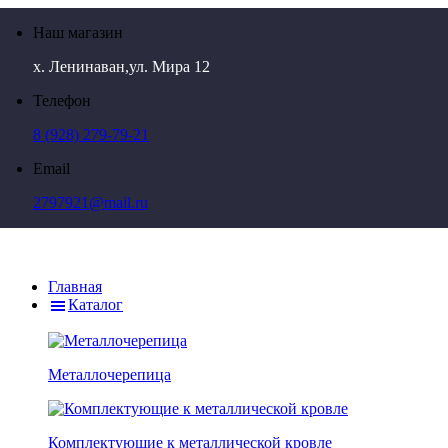
Наш магазин
х. Ленинаван,ул. Мира 12
Телефон
8 (928) 279-79-21
Email
2797921@mail.ru
Главная
Каталог
Металлочерепица
Комплектующие к металлической кровле