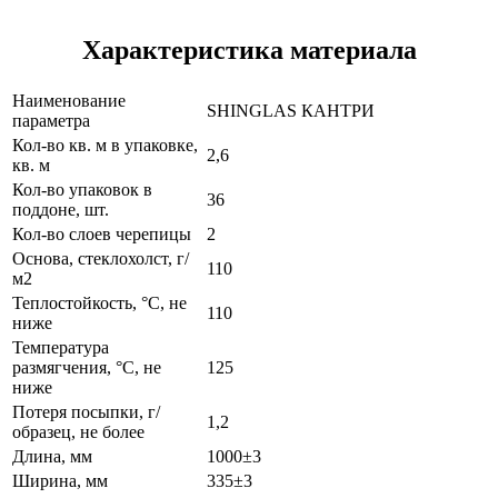
Характеристика материала
Наименование
SHINGLAS КАНТРИ
параметра
Кол-во кв. м в упаковке,
2,6
кв. м
Кол-во упаковок в
36
поддоне, шт.
Кол-во слоев черепицы
2
Основа, стеклохолст, г/
110
м2
Теплостойкость, °С, не
110
ниже
Температура
размягчения, °С, не
125
ниже
Потеря посыпки, г/
1,2
образец, не более
Длина, мм
1000±3
Ширина, мм
335±3