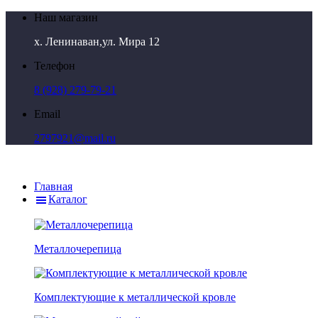
Наш магазин
х. Ленинаван,ул. Мира 12
Телефон
8 (928) 279-79-21
Email
2797921@mail.ru
Главная
Каталог
Металлочерепица
Комплектующие к металлической кровле