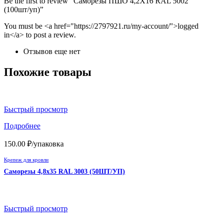
Be the first to review “Саморезы ПШО 4,2Х16 RAL 5002
(100шт/уп)”
You must be <a href="https://2797921.ru/my-account/">logged
in</a> to post a review.
Отзывов еще нет
Похожие товары
Быстрый просмотр
Подробнее
150.00
₽
/упаковка
Крепеж для кровли
Саморезы 4,8х35 RAL 3003 (50ШТ/УП)
Быстрый просмотр