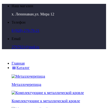
Наш магазин
х. Ленинаван,ул. Мира 12
Телефон
8 (928) 279-79-21
Email
2797921@mail.ru
Главная
Каталог
Металлочерепица
Комплектующие к металлической кровле