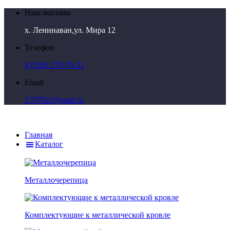
Наш магазин
х. Ленинаван,ул. Мира 12
Телефон
8 (928) 279-79-21
Email
2797921@mail.ru
Главная
Каталог
Металлочерепица
Комплектующие к металлической кровле