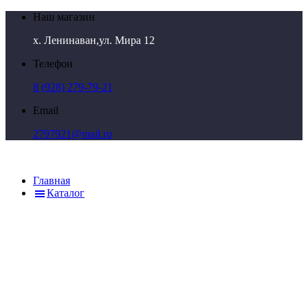
Наш магазин
х. Ленинаван,ул. Мира 12
Телефон
8 (928) 279-79-21
Email
2797921@mail.ru
Главная
Каталог