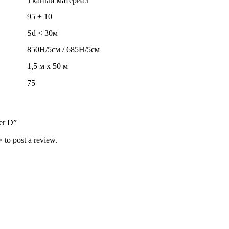
Тканый материал
95 ± 10
Sd < 30м
850Н/5см / 685Н/5см
1,5 м х 50 м
75
er D”
 to post a review.