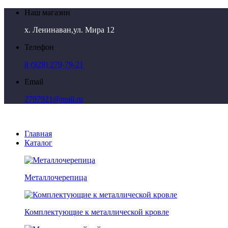
Наш магазин
х. Ленинаван,ул. Мира 12
Телефон
8 (928) 279-79-21
Email
2797921@mail.ru
Главная
Каталог
Металлочерепица
Комплектующие к металлической кровле