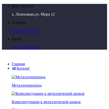
Наш магазин
х. Ленинаван,ул. Мира 12
Телефон
8 (928) 279-79-21
Email
2797921@mail.ru
Главная
Каталог
Металлочерепица
Комплектующие к металлической кровле