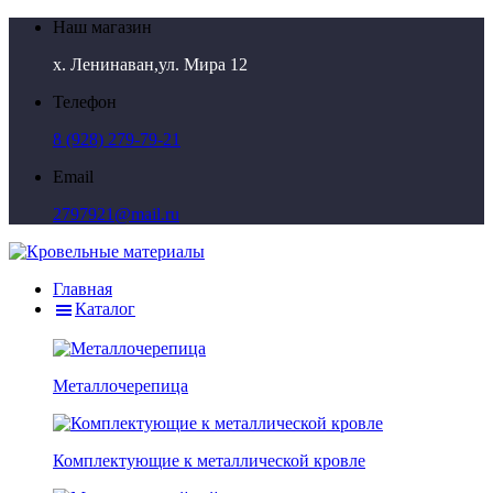
Наш магазин
х. Ленинаван,ул. Мира 12
Телефон
8 (928) 279-79-21
Email
2797921@mail.ru
Главная
Каталог
Металлочерепица
Комплектующие к металлической кровле