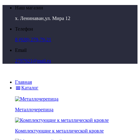
Наш магазин
х. Ленинаван,ул. Мира 12
Телефон
8 (928) 279-79-21
Email
2797921@mail.ru
Главная
Каталог
Металлочерепица
Комплектующие к металлической кровле