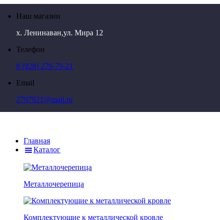
Наш магазин
х. Ленинаван,ул. Мира 12
Телефон
8 (928) 279-79-21
Email
2797921@mail.ru
Главная
Каталог
Металлочерепица
Комплектующие к металлической кровле