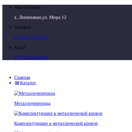
Наш магазин
х. Ленинаван,ул. Мира 12
Телефон
8 (928) 279-79-21
Email
2797921@mail.ru
Главная
Каталог
Металлочерепица
Комплектующие к металлической кровле