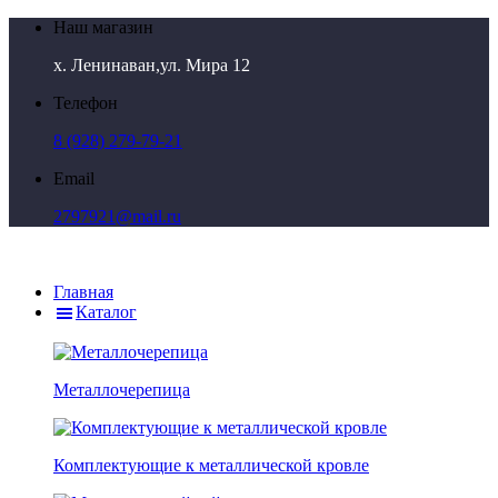
Наш магазин
х. Ленинаван,ул. Мира 12
Телефон
8 (928) 279-79-21
Email
2797921@mail.ru
Главная
Каталог
Металлочерепица
Комплектующие к металлической кровле