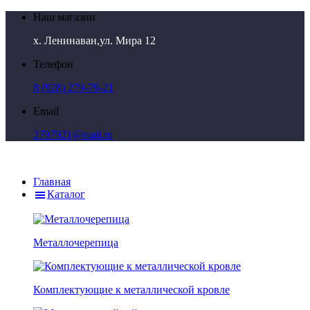
Наш магазин
х. Ленинаван,ул. Мира 12
Телефон
8 (928) 279-79-21
Email
2797921@mail.ru
Главная
Каталог
Металлочерепица
Комплектующие к металлической кровле