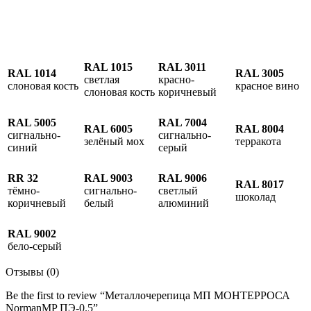
RAL 1015
RAL 3011
RAL 1014
RAL 3005
светлая
красно-
слоновая кость
красное вино
слоновая кость
коричневый
RAL 5005
RAL 7004
RAL 6005
RAL 8004
сигнально-
сигнально-
зелёный мох
терракота
синий
серый
RR 32
RAL 9003
RAL 9006
RAL 8017
тёмно-
сигнально-
светлый
шоколад
коричневый
белый
алюминий
RAL 9002
бело-серый
Отзывы (0)
Be the first to review “Металлочерепица МП МОНТЕРРОСА
NormanMP ПЭ-0.5”