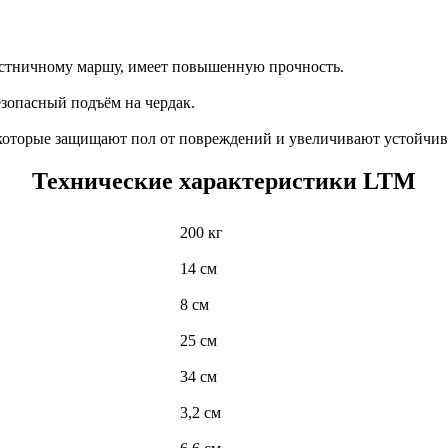
естничному маршу, имеет повышенную прочность.
зопасный подъём на чердак.
которые защищают пол от повреждений и увеличивают устойчив
Технические характеристики LTM
200 кг
14 см
8 см
25 см
34 см
3,2 см