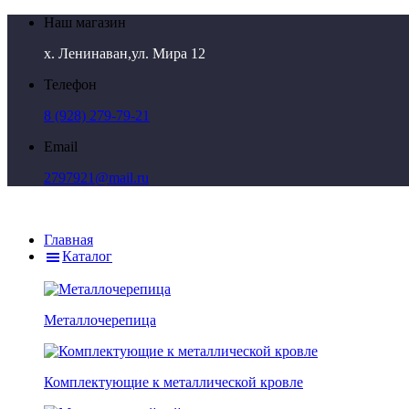
Наш магазин
х. Ленинаван,ул. Мира 12
Телефон
8 (928) 279-79-21
Email
2797921@mail.ru
Главная
Каталог
Металлочерепица
Комплектующие к металлической кровле