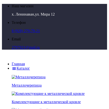
Наш магазин
х. Ленинаван,ул. Мира 12
Телефон
8 (928) 279-79-21
Email
2797921@mail.ru
Главная
Каталог
Металлочерепица
Комплектующие к металлической кровле