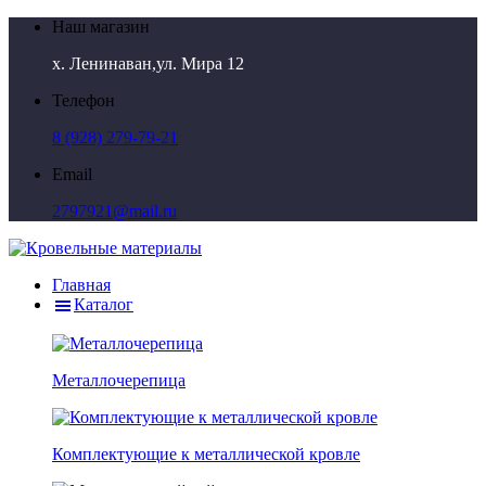
Наш магазин
х. Ленинаван,ул. Мира 12
Телефон
8 (928) 279-79-21
Email
2797921@mail.ru
Главная
Каталог
Металлочерепица
Комплектующие к металлической кровле