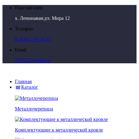
Наш магазин
х. Ленинаван,ул. Мира 12
Телефон
8 (928) 279-79-21
Email
2797921@mail.ru
Главная
Каталог
Металлочерепица
Комплектующие к металлической кровле