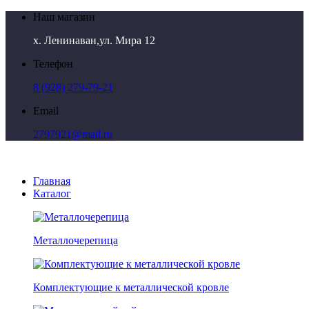
Наш магазин
х. Ленинаван,ул. Мира 12
Телефон
8 (928) 279-79-21
Email
2797921@mail.ru
Главная
Каталог
Металлочерепица
Комплектующие к металлической кровле