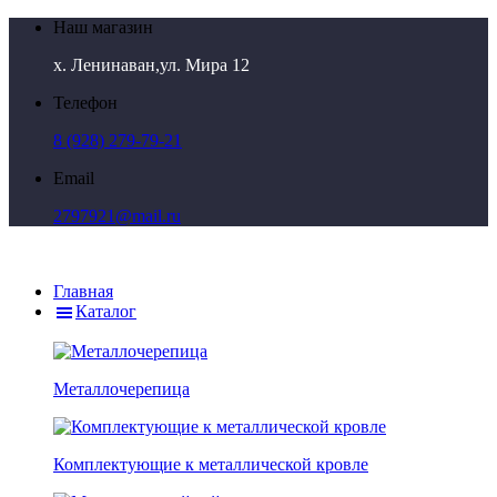
Наш магазин
х. Ленинаван,ул. Мира 12
Телефон
8 (928) 279-79-21
Email
2797921@mail.ru
Главная
Каталог
Металлочерепица
Комплектующие к металлической кровле