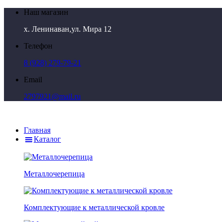
Наш магазин
х. Ленинаван,ул. Мира 12
Телефон
8 (928) 279-79-21
Email
2797921@mail.ru
Главная
Каталог
Металлочерепица
Комплектующие к металлической кровле