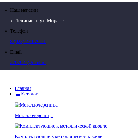
Наш магазин
х. Ленинаван,ул. Мира 12
Телефон
8 (928) 279-79-21
Email
2797921@mail.ru
Главная
Каталог
Металлочерепица
Комплектующие к металлической кровле