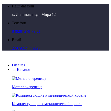
Наш магазин
х. Ленинаван,ул. Мира 12
Телефон
8 (928) 279-79-21
Email
2797921@mail.ru
Главная
Каталог
Металлочерепица
Комплектующие к металлической кровле