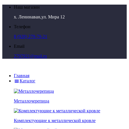
Наш магазин
х. Ленинаван,ул. Мира 12
Телефон
8 (928) 279-79-21
Email
2797921@mail.ru
Главная
Каталог
Металлочерепица
Комплектующие к металлической кровле