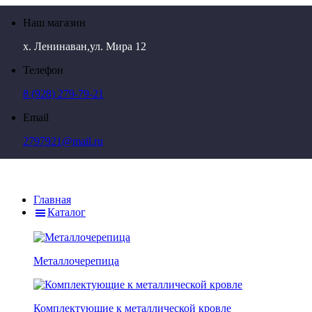
Наш магазин
х. Ленинаван,ул. Мира 12
Телефон
8 (928) 279-79-21
Email
2797921@mail.ru
Главная
Каталог
Металлочерепица
Комплектующие к металлической кровле