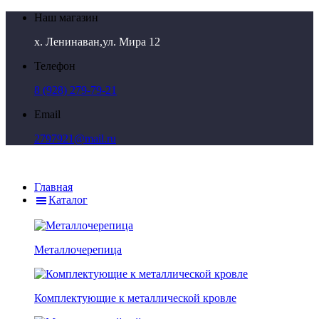
Наш магазин
х. Ленинаван,ул. Мира 12
Телефон
8 (928) 279-79-21
Email
2797921@mail.ru
Главная
Каталог
Металлочерепица
Комплектующие к металлической кровле