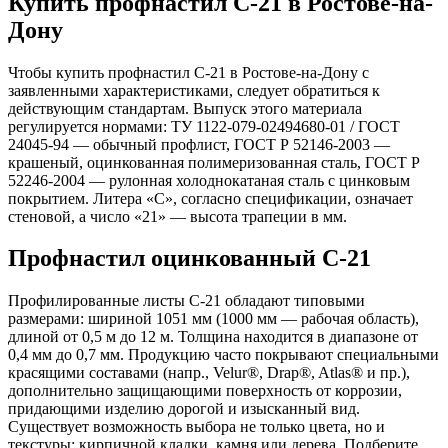
Купить профнастил C-21 в Ростове-на-
Дону
Чтобы купить профнастил C-21 в Ростове-на-Дону с
заявленными характеристиками, следует обратиться к
действующим стандартам. Выпуск этого материала
регулируется нормами: ТУ 1122-079-02494680-01 / ГОСТ
24045-94 — обычный профлист, ГОСТ Р 52146-2003 —
крашеный, оцинкованная полимеризованная сталь, ГОСТ Р
52246-2004 — рулонная холоднокатаная сталь с цинковым
покрытием. Литера «С», согласно спецификации, означает
стеновой, а число «21» — высота трапеции в мм.
Профнастил оцинкованный C-21
Профилированные листы C-21 обладают типовыми
размерами: шириной 1051 мм (1000 мм — рабочая область),
длиной от 0,5 м до 12 м. Толщина находится в диапазоне от
0,4 мм до 0,7 мм. Продукцию часто покрывают специальными
красящими составами (напр., Velur®, Drap®, Atlas® и пр.),
дополнительно защищающими поверхность от коррозии,
придающими изделию дорогой и изысканный вид.
Существует возможность выбора не только цвета, но и
текстуры: кирпичной кладки, камня или дерева. Подберите