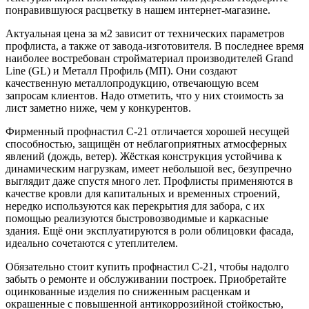
понравившуюся расцветку в нашем интернет-магазине.
Актуальная цена за м2 зависит от технических параметров
профлиста, а также от завода-изготовителя. В последнее время
наиболее востребован стройматериал производителей Grand
Line (GL) и Металл Профиль (МП). Они создают
качественную металлопродукцию, отвечающую всем
запросам клиентов. Надо отметить, что у них стоимость за
лист заметно ниже, чем у конкурентов.
Фирменный профнастил C-21 отличается хорошей несущей
способностью, защищён от неблагоприятных атмосферных
явлений (дождь, ветер). Жёсткая конструкция устойчива к
динамическим нагрузкам, имеет небольшой вес, безупречно
выглядит даже спустя много лет. Профлисты применяются в
качестве кровли для капитальных и временных строений,
нередко используются как перекрытия для забора, с их
помощью реализуются быстровозводимые и каркасные
здания. Ещё они эксплуатируются в роли облицовки фасада,
идеально сочетаются с утеплителем.
Обязательно стоит купить профнастил C-21, чтобы надолго
забыть о ремонте и обслуживании построек. Приобретайте
оцинкованные изделия по сниженным расценкам и
окрашенные с повышенной антикоррозийной стойкостью,