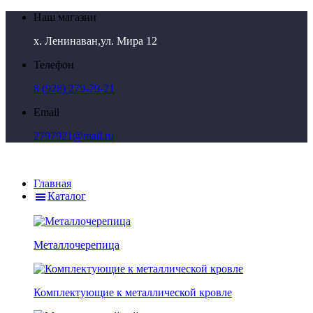
Наш магазин
х. Ленинаван,ул. Мира 12
Телефон
8 (928) 279-79-21
Email
2797921@mail.ru
Главная
Каталог
Металлочерепица
Комплектующие к металлической кровле