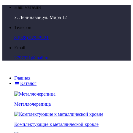
Наш магазин
х. Ленинаван,ул. Мира 12
Телефон
8 (928) 279-79-21
Email
2797921@mail.ru
Главная
Каталог
Металлочерепица
Комплектующие к металлической кровле