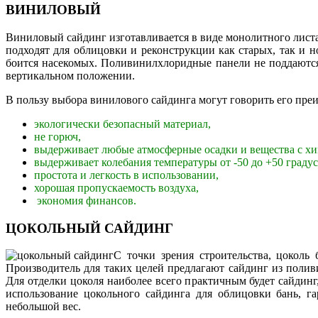
ВИНИЛОВЫЙ
Виниловый сайдинг изготавливается в виде монолитного листа
подходят для облицовки и реконструкции как старых, так и н
боится насекомых. Поливинилхлоридные панели не поддаются
вертикальном положении.
В пользу выбора винилового сайдинга могут говорить его пре
экологически безопасный материал,
не горюч,
выдерживает любые атмосферные осадки и вещества с хи
выдерживает колебания температуры от -50 до +50 градус
простота и легкость в использовании,
хорошая пропускаемость воздуха,
экономия финансов.
ЦОКОЛЬНЫЙ САЙДИНГ
С точки зрения строительства, цоколь
Производитель для таких целей предлагают сайдинг из полив
Для отделки цоколя наиболее всего практичным будет сайди
использование цокольного сайдинга для облицовки бань, г
небольшой вес.