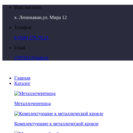
Наш магазин
х. Ленинаван,ул. Мира 12
Телефон
8 (928) 279-79-21
Email
2797921@mail.ru
Главная
Каталог
Металлочерепица
Комплектующие к металлической кровле