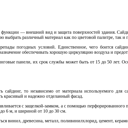
 функции — внешний вид и защита поверхностей здания. Сайдинг
ю выбрать различный материал как по цветовой палитре, так и 
епады погодных условий. Единственное, чего боится сайдин
назначение обеспечивать хорошую циркуляцию воздуха и предот
нговые панели, их срок службы может быть от 15 до 50 лет. Ос
ь сайдинг, то независимо от материала используемого для с
ить красивый и надежно отделанный фасад.
авливается с защелкой-замком, а с помощью перфорированного 
до 6 м, и шириной от 10 до 30 см.
ться винил, древесина, металл, поливинилхлорид, цемент, керами