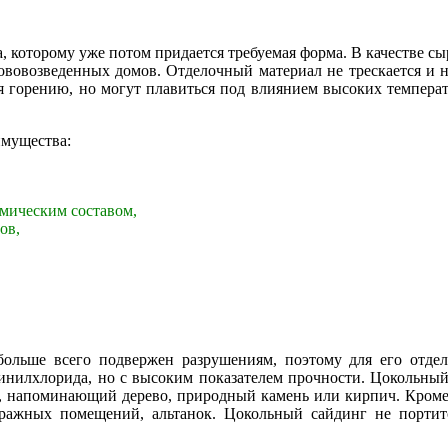
, которому уже потом придается требуемая форма. В качестве с
ововозведенных домов. Отделочный материал не трескается и не
 горению, но могут плавиться под влиянием высоких температу
имущества:
мическим составом,
ов,
 больше всего подвержен разрушениям, поэтому для его отд
инилхлорида, но с высоким показателем прочности. Цокольный 
нг, напоминающий дерево, природный камень или кирпич. Кроме
аражных помещений, альтанок. Цокольный сайдинг не портитс